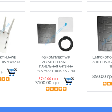
КТ HUAWEI
4G КОМПЛЕКТ WIFI
ШИРОКОПОЛ
NETIS MW5230
ALCATEL HH70VB +
АНТЕННА 3G
ПАНЕЛЬНАЯ АНТЕННА
1
"САРМА" + 10 М. КАБЕЛЯ
рн.
850.00 гр
3740.00 грн.
3100.00 грн.