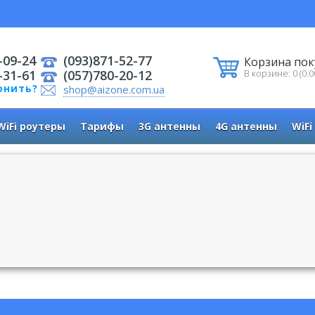
-09-24
(093)871-52-77
Корзина пок
-31-61
(057)780-20-12
В корзине: 0 (0.0
онить?
shop@aizone.com.ua
WiFi роутеры
Тарифы
3G антенны
4G антенны
WiFi