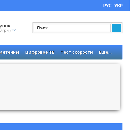
упок
0 грн.)
 антенны
Цифровое ТВ
Тест скорости
Еще...