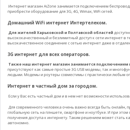
Интернет магазин AiZone занимается подключением беспроводн
приобрести оборудование для 3G, 4G, Wimax, WiFi сетей.
Домашний WiFi интернет Интертелеком.
Для жителей Харьковской и Полтавской областей
доступно
высококачественный и безлимитный доступ к сети интернет в т
высокачественное соединение с сетью интернет даже в отдален
3G интернет для всех операторов.
Также наш интернет магазин занимается подключением 
присутствуют как самые простые 3G USB модемы, так и многофун
людьми. Модемы и роутеры совместимы с практически любым опе
Интернет в частный дом за городом.
Если у Вас есть частный дом и в нем нет возможности использ
Для современного человека очень важно всегда быть онлайн, п
глобальную сеть на плншете, смартфоне и ноутбуке. И при это
получения доступа к интернету. Таким решением может стать к
автономно.