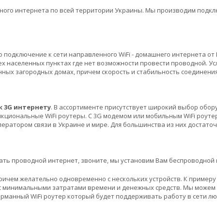
ого интернета по всей территории Украины. Мы производим подклю
 подключение к сети направленного WiFi - домашнего интернета от
ех населенных пунктах где нет возможности провести проводной. Ус
ных загородных домах, причем скорость и стабильность соединени
к 3G интернету
. В ассортименте присутствует широкий выбор обор
кциональные WiFi роутеры. С 3G модемом или мобильным WiFi роутер
ратором связи в Украине и мире. Для большинства из них достаточ
овать проводной интернет, звоните, мы установим Вам беспроводно
ричем желательно одновременно с нескольких устройств. К примеру
м с минимальными затратами времени и денежных средств. Мы може
арманный WiFi роутер который будет поддерживать работу в сети лю