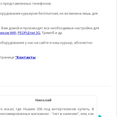
из представленных телефонов.
оборудования курьером бесплатная, но возможна лишь для
к Вам домой и производят все необходимые настройки для
еком WiFi
,
PEOPLEnet 3G
, Тримоб и др.
борудование у нас на сайте и наш курьер, абсолютно
 странице
"Контакты
Николай
го искал, где Huawei 306 под интертелеком купить. В
Спасибо
рекламированных магазинах - "нет в наличии", или, как
подобра