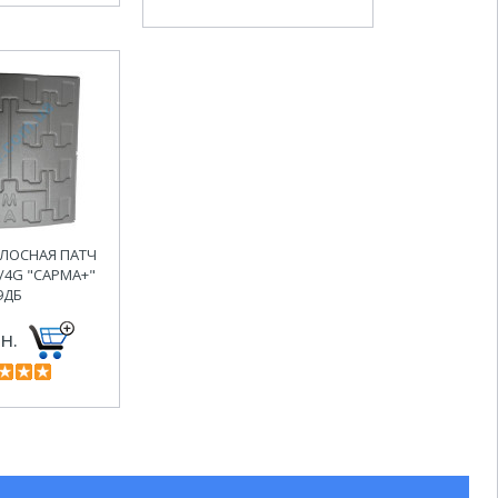
ОСНАЯ ПАТЧ
/4G "САРМА+"
9ДБ
н.