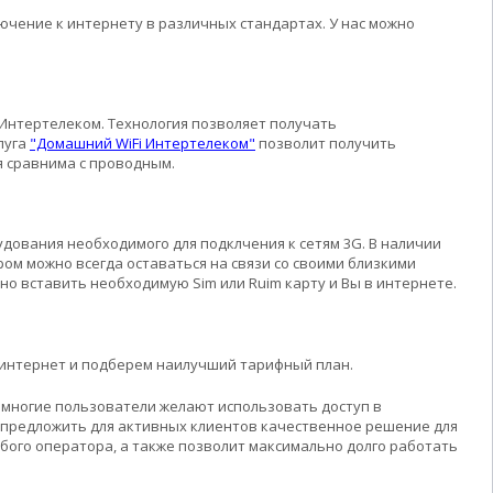
чение к интернету в различных стандартах. У нас можно
 Интертелеком. Технология позволяет получать
луга
"Домашний WiFi Интертелеком"
позволит получить
я сравнима с проводным.
удования необходимого для подклчения к сетям 3G. В наличии
ом можно всегда оставаться на связи со своими близкими
но вставить необходимую Sim или Ruim карту и Вы в интернете.
й интернет и подберем наилучший тарифный план.
 многие пользователи желают использовать доступ в
м предложить для активных клиентов качественное решение для
бого оператора, а также позволит максимально долго работать